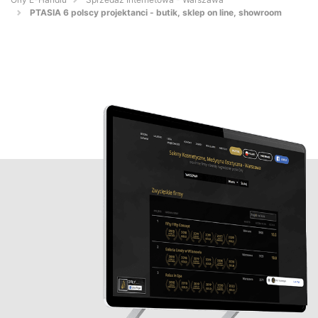
PTASIA 6 polscy projektanci - butik, sklep on line, showroom