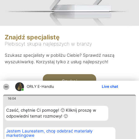
Znajdź specjalistę
Plebiscyt skupia najlepszych w branży
Szukasz specjalisty w pobliżu Ciebie? Sprawdź naszą
wyszukiwarkę. Korzystaj tylko z usług najlepszych!
Szukaj
ORŁY E-Handlu
Live chat
16:04
Cześć, chętnie Ci pomogę! 🙂 Kliknij proszę w
odpowiedni temat rozmowy! 🙂
Organizator plebiscytu
Plebiscyt
Kontakt
Jestem Laureatem, chcę odebrać materiały
Bright Side Solutions sp. z o.
Laureaci
Kontakt
marketingowe
o. sp. k.
Lista