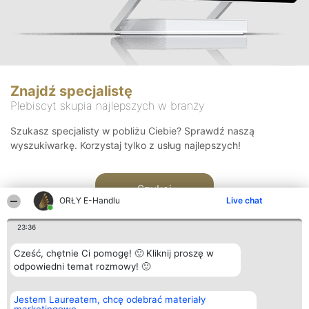
Znajdź specjalistę
Plebiscyt skupia najlepszych w branży
Szukasz specjalisty w pobliżu Ciebie? Sprawdź naszą
wyszukiwarkę. Korzystaj tylko z usług najlepszych!
Szukaj
ORŁY E-Handlu
Live chat
23:36
Cześć, chętnie Ci pomogę! 🙂 Kliknij proszę w
odpowiedni temat rozmowy! 🙂
Organizator plebiscytu
Plebiscyt
Kontakt
Jestem Laureatem, chcę odebrać materiały
Bright Side Solutions sp. z o.
Laureaci
Kontakt