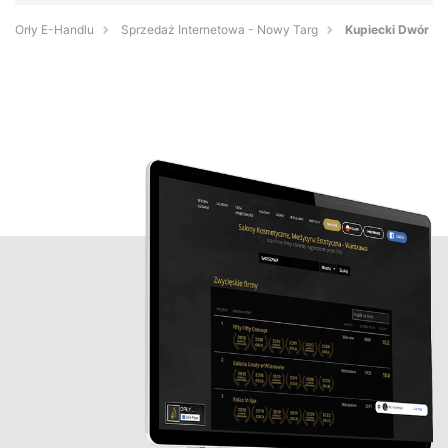
Orły E-Handlu
Sprzedaż Internetowa - Nowy Targ
Kupiecki Dwór