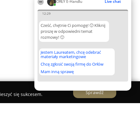
ORŁY E-Handlu
Live chat
12:29
Cześć, chętnie Ci pomogę! 🙂 Kliknij
proszę w odpowiedni temat
rozmowy! 🙂
Jestem Laureatem, chcę odebrać
materiały marketingowe
Chcę zgłosić swoją firmę do Orłów
Mam inną sprawę
Sprawdź
ieszyć się sukcesem.