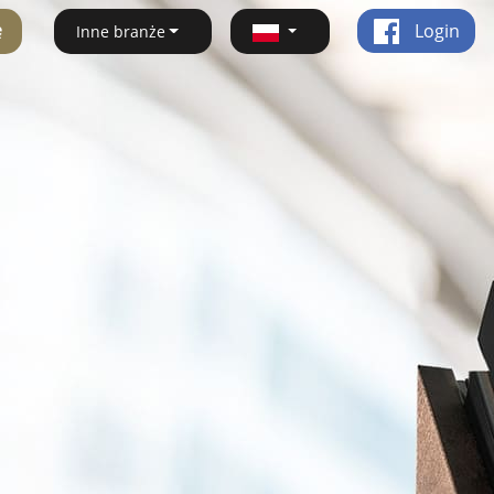
ę
Login
Inne branże