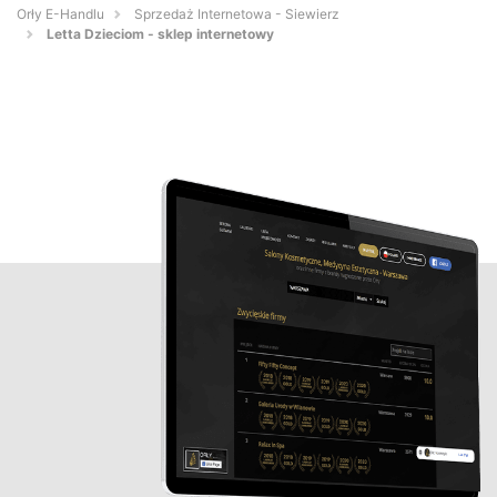
Orły E-Handlu
Sprzedaż Internetowa - Siewierz
Letta Dzieciom - sklep internetowy