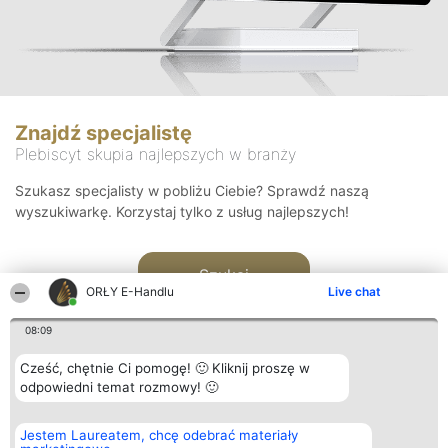
Znajdź specjalistę
Plebiscyt skupia najlepszych w branży
Szukasz specjalisty w pobliżu Ciebie? Sprawdź naszą
wyszukiwarkę. Korzystaj tylko z usług najlepszych!
Szukaj
ORŁY E-Handlu
Live chat
08:09
Cześć, chętnie Ci pomogę! 🙂 Kliknij proszę w
odpowiedni temat rozmowy! 🙂
Organizator plebiscytu
Plebiscyt
Kontakt
Jestem Laureatem, chcę odebrać materiały
Bright Side Solutions sp. z o.
Laureaci
Kontakt