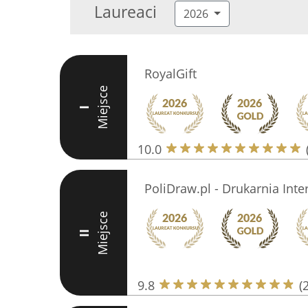
Laureaci
2026
RoyalGift
Miejsce
I
10.0
PoliDraw.pl - Drukarnia Int
Miejsce
II
9.8
(