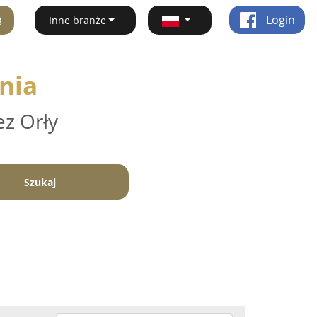
ę
Login
Inne branże
nia
ez Orły
Szukaj