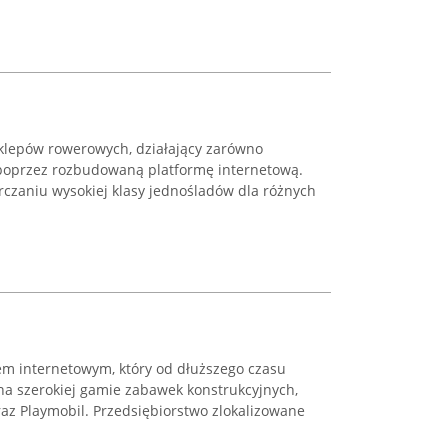
sklepów rowerowych, działający zarówno
i poprzez rozbudowaną platformę internetową.
rczaniu wysokiej klasy jednośladów dla różnych
em internetowym, który od dłuższego czasu
na szerokiej gamie zabawek konstrukcyjnych,
raz Playmobil. Przedsiębiorstwo zlokalizowane