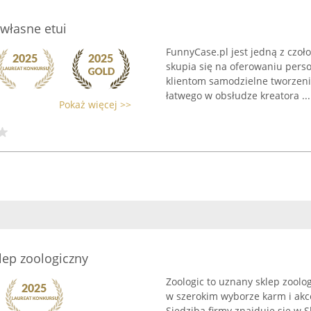
 własne etui
FunnyCase.pl jest jedną z czoł
skupia się na oferowaniu per
klientom samodzielne tworzenie
łatwego w obsłudze kreatora ...
Pokaż więcej >>
lep zoologiczny
Zoologic to uznany sklep zoolog
w szerokim wyborze karm i ak
Siedziba firmy znajduje się w S