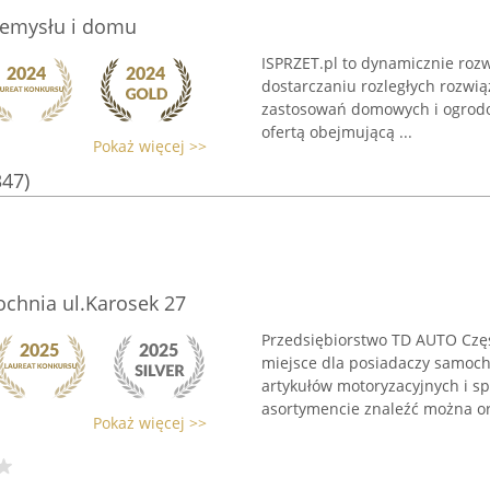
rzemysłu i domu
ISPRZET.pl to dynamicznie rozwi
dostarczaniu rozległych rozwi
zastosowań domowych i ogrodow
ofertą obejmującą ...
Pokaż więcej >>
347)
ochnia ul.Karosek 27
Przedsiębiorstwo TD AUTO Częś
miejsce dla posiadaczy samoc
artykułów motoryzacyjnych i s
asortymencie znaleźć można ory
Pokaż więcej >>