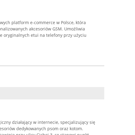
owych platform e-commerce w Polsce, która
sonalizowanych akcesoriów GSM. Umożliwia
 oryginalnych etui na telefony przy użyciu
iczny działający w internecie, specjalizujący się
cesoriów dedykowanych psom oraz kotom.
kawinie przy ulicy Cichej 3, co stanowi punkt