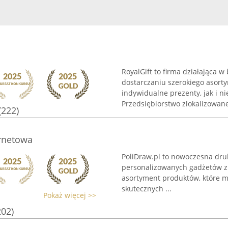
RoyalGift to firma działająca 
dostarczaniu szerokiego asort
indywidualne prezenty, jak i 
Przedsiębiorstwo zlokalizowane 
(222)
ernetowa
PoliDraw.pl to nowoczesna druk
personalizowanych gadżetów z 
asortyment produktów, które m
skutecznych ...
Pokaż więcej >>
202)