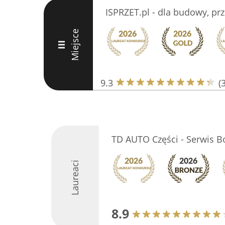
ISPRZET.pl - dla budowy, p
Miejsce
III
9.3
(
TD AUTO Części - Serwis B
Laureaci
8.9