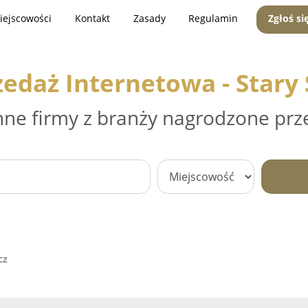
iejscowości
Kontakt
Zasady
Regulamin
Zgłoś si
zedaż Internetowa - Stary 
nne firmy z branży nagrodzone prz
cz