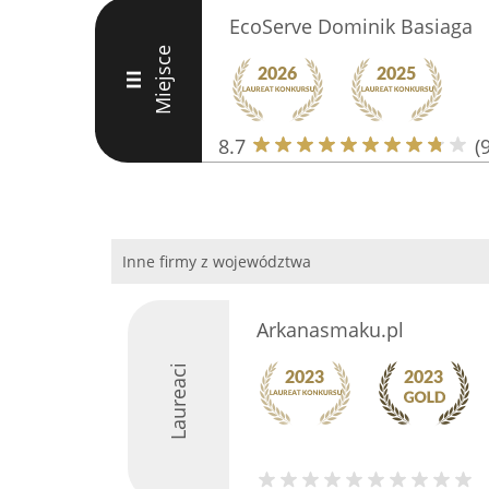
EcoServe Dominik Basiaga
Miejsce
III
8.7
(9
Inne firmy z województwa
Arkanasmaku.pl
Laureaci