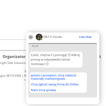
ORŁY E-Handlu
Live chat
00:20
Cześć, chętnie Ci pomogę! 🙂 Kliknij
Organizator plebiscytu
Plebiscyt
Kontakt
proszę w odpowiedni temat
right Side Solutions sp. z o. o. sp. k.
Laureaci
rozmowy! 🙂
Kontakt
ul. Ruska 22
Lista
Wrocław 50-079
wszystkich
Jestem Laureatem, chcę odebrać
egon 381313360 | NIP 8943132676
Laureatów
materiały marketingowe
+48 508 492 400
Zasady
Chcę zgłosić swoją firmę do Orłów
Regulamin
Polityka
Mam inną sprawę
Prywatności