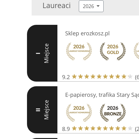
Laureaci
2026
Sklep erozkosz.pl
Miejsce
I
9.2
(
E-papierosy, trafika Stary Są
Miejsce
II
8.9
(