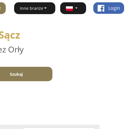
ę
Login
Inne branże
Sącz
ez Orły
Szukaj