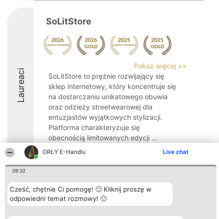
SoLitStore
Pokaż więcej >>
Laureaci
SoLitStore to prężnie rozwijający się
sklep internetowy, który koncentruje się
na dostarczaniu unikatowego obuwia
oraz odzieży streetwearowej dla
entuzjastów wyjątkowych stylizacji.
Platforma charakteryzuje się
obecnością limitowanych edycji ...
ORŁY E-Handlu
Live chat
9.6
09:32
Cześć, chętnie Ci pomogę! 🙂 Kliknij proszę w
Organizator plebiscytu
Plebiscyt
Kontakt
Bright Side Solutions sp. z o.
odpowiedni temat rozmowy! 🙂
Laureaci
Kontakt
o. sp. k.
Lista
ul. Ruska 22
wszystkich