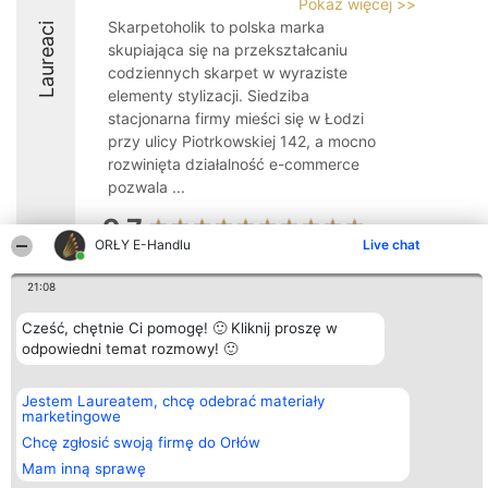
Pokaż więcej >>
Skarpetoholik to polska marka
Laureaci
skupiająca się na przekształcaniu
codziennych skarpet w wyraziste
elementy stylizacji. Siedziba
stacjonarna firmy mieści się w Łodzi
przy ulicy Piotrkowskiej 142, a mocno
rozwinięta działalność e-commerce
pozwala ...
9.7
ORŁY E-Handlu
Live chat
21:08
Organizator plebiscytu
Plebiscyt
Kontakt
Bright Side Solutions sp. z o.
Laureaci
Kontakt
Cześć, chętnie Ci pomogę! 🙂 Kliknij proszę w
o. sp. k.
Lista
odpowiedni temat rozmowy! 🙂
ul. Ruska 22
wszystkich
Wrocław 50-079
Laureatów
KRS 0000749100 | Regon
Zasady
Jestem Laureatem, chcę odebrać materiały
381313360 | NIP 8943132676
Regulamin
marketingowe
+48 508 492 400
Polityka
Prywatności
Chcę zgłosić swoją firmę do Orłów
Mam inną sprawę