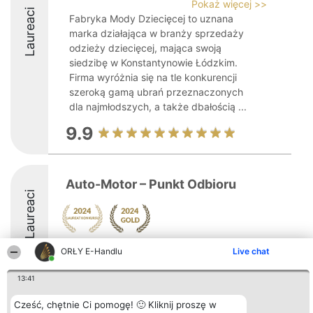
Pokaż więcej >>
Laureaci
Fabryka Mody Dziecięcej to uznana
marka działająca w branży sprzedaży
odzieży dziecięcej, mająca swoją
siedzibę w Konstantynowie Łódzkim.
Firma wyróżnia się na tle konkurencji
szeroką gamą ubrań przeznaczonych
dla najmłodszych, a także dbałością ...
9.9
Auto-Motor – Punkt Odbioru
Laureaci
ORŁY E-Handlu
Live chat
13:41
Organizator plebiscytu
Plebiscyt
Kontakt
Cześć, chętnie Ci pomogę! 🙂 Kliknij proszę w
Bright Side Solutions sp. z o.
Laureaci
Kontakt