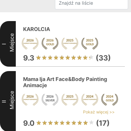
KAROLCIA
Miejsce
I
9.3
(33)
Mama Ija Art Face&Body Painting
Animacje
Miejsce
II
Pokaż więcej >>
9.0
(17)