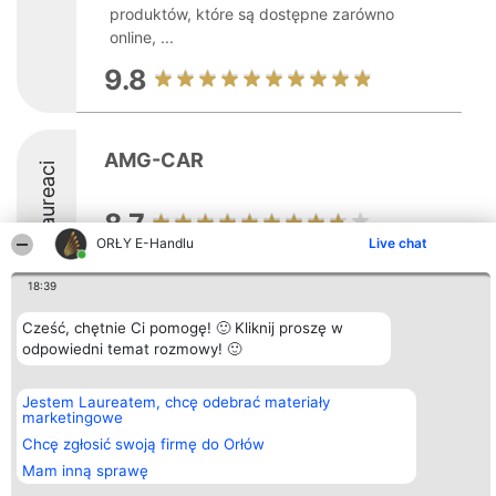
produktów, które są dostępne zarówno
online, ...
9.8
AMG-CAR
Laureaci
8.7
ORŁY E-Handlu
Live chat
18:39
Cześć, chętnie Ci pomogę! 🙂 Kliknij proszę w
Organizator plebiscytu
Plebiscyt
Kontakt
odpowiedni temat rozmowy! 🙂
Bright Side Solutions sp. z o.
Laureaci
Kontakt
o. sp. k.
Lista
ul. Ruska 22
wszystkich
Wrocław 50-079
Laureatów
Jestem Laureatem, chcę odebrać materiały
KRS 0000749100 | Regon
Zasady
marketingowe
381313360 | NIP 8943132676
Regulamin
Chcę zgłosić swoją firmę do Orłów
+48 508 492 400
Polityka
Prywatności
Mam inną sprawę