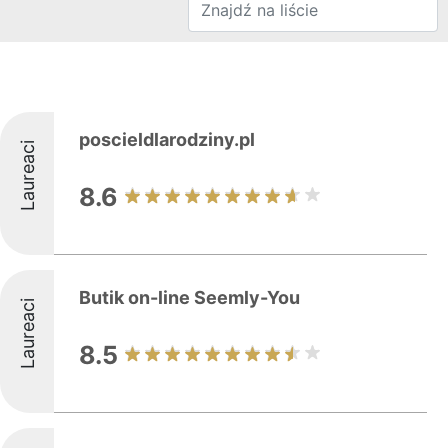
poscieldlarodziny.pl
Laureaci
8.6
Butik on-line Seemly-You
Laureaci
8.5