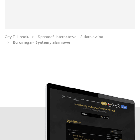
Orły E-Handlu
Sprzedaż Internetowa - Skierniewice
Euromega - Systemy alarmowe