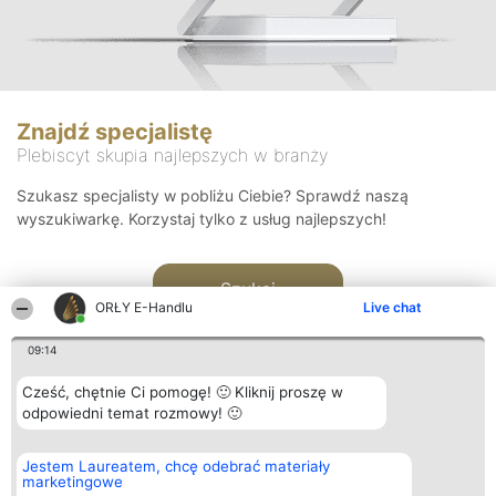
Znajdź specjalistę
Plebiscyt skupia najlepszych w branży
Szukasz specjalisty w pobliżu Ciebie? Sprawdź naszą
wyszukiwarkę. Korzystaj tylko z usług najlepszych!
Szukaj
ORŁY E-Handlu
Live chat
09:14
Cześć, chętnie Ci pomogę! 🙂 Kliknij proszę w
odpowiedni temat rozmowy! 🙂
Organizator plebiscytu
Plebiscyt
Kontakt
Jestem Laureatem, chcę odebrać materiały
Bright Side Solutions sp. z o.
Laureaci
Kontakt
marketingowe
o. sp. k.
Lista