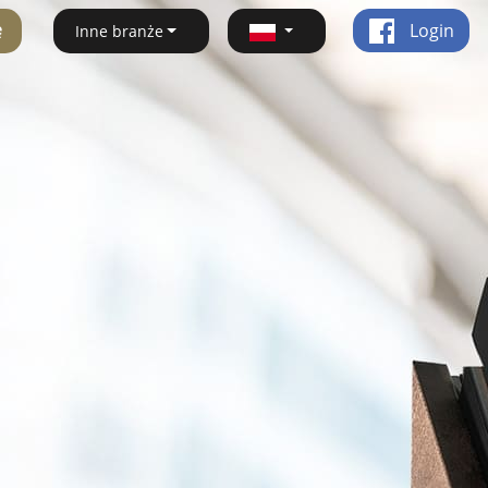
ę
Login
Inne branże