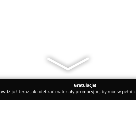
Gratulacje!
awdź już teraz jak odebrać materiały promocyjne, by móc w pełni c
ice
ButyModne.pl