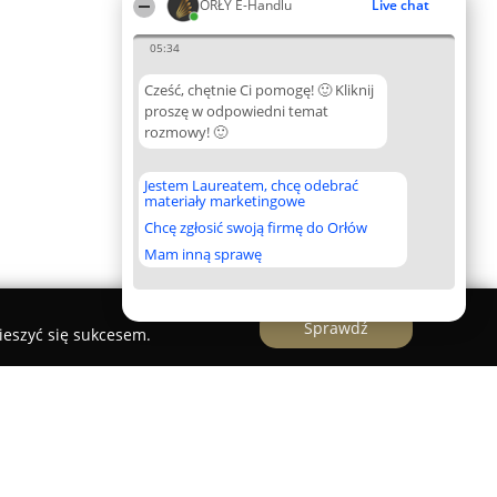
ORŁY E-Handlu
Live chat
05:34
Cześć, chętnie Ci pomogę! 🙂 Kliknij
proszę w odpowiedni temat
rozmowy! 🙂
Jestem Laureatem, chcę odebrać
materiały marketingowe
Chcę zgłosić swoją firmę do Orłów
Mam inną sprawę
Sprawdź
ieszyć się sukcesem.