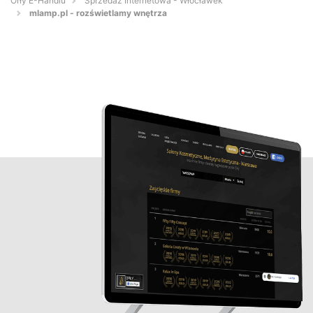
Orły E-Handlu
Sprzedaż Internetowa - Włocławek
mlamp.pl - rozświetlamy wnętrza