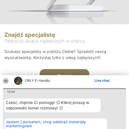
Znajdź specjalistę
Plebiscyt skupia najlepszych w branży
Szukasz specjalisty w pobliżu Ciebie? Sprawdź naszą
wyszukiwarkę. Korzystaj tylko z usług najlepszych!
Szukaj
ORŁY E-Handlu
Live chat
13:34
Cześć, chętnie Ci pomogę! 🙂 Kliknij proszę w
odpowiedni temat rozmowy! 🙂
Organizator plebiscytu
Plebiscyt
Kontakt
Jestem Laureatem, chcę odebrać materiały
Bright Side Solutions sp. z o.
Laureaci
Kontakt
marketingowe
o. sp. k.
Lista