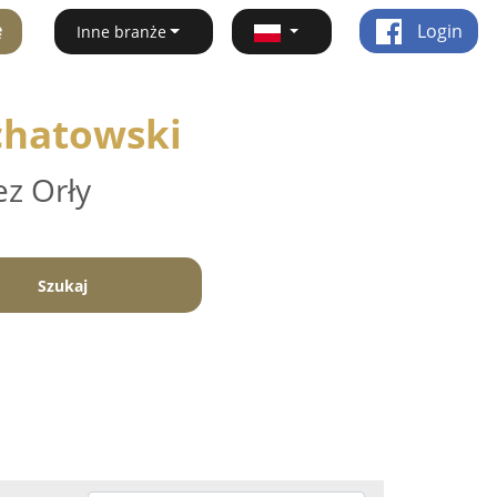
ę
Login
Inne branże
chatowski
ez Orły
Szukaj