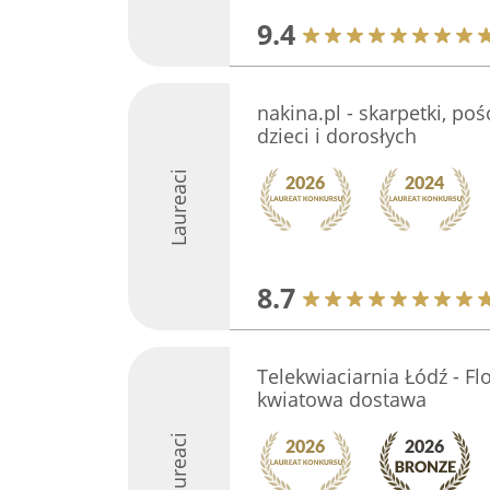
9.4
nakina.pl - skarpetki, poś
dzieci i dorosłych
Laureaci
8.7
Telekwiaciarnia Łódź - Fl
kwiatowa dostawa
Laureaci