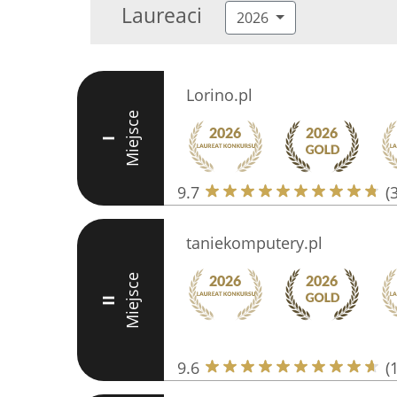
Laureaci
2026
Lorino.pl
Miejsce
I
9.7
(
taniekomputery.pl
Miejsce
II
9.6
(