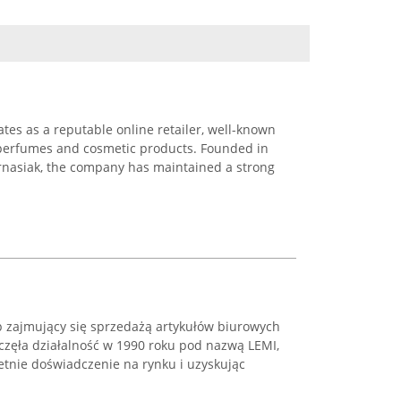
es as a reputable online retailer, well-known
c perfumes and cosmetic products. Founded in
nasiak, the company has maintained a strong
p zajmujący się sprzedażą artykułów biurowych
częła działalność w 1990 roku pod nazwą LEMI,
etnie doświadczenie na rynku i uzyskując