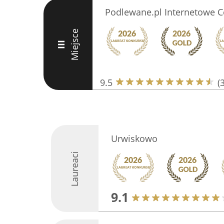
Podlewane.pl Internetowe 
Miejsce
III
9.5
(
Urwiskowo
Laureaci
9.1