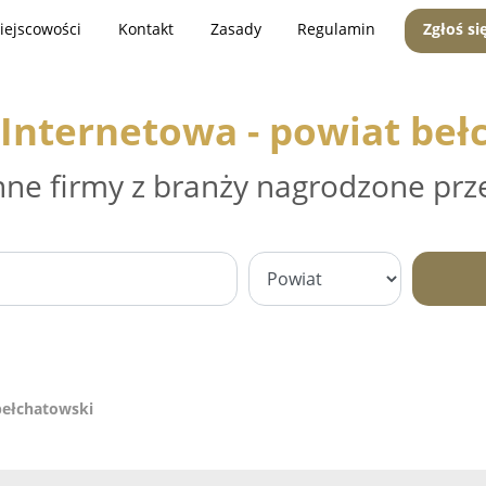
iejscowości
Kontakt
Zasady
Regulamin
Zgłoś si
 Internetowa - powiat beł
nne firmy z branży nagrodzone prz
bełchatowski