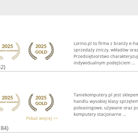
Lorino.pl to firma z branży e-h
sprzedaży zniczy, wkładów ora
Przedsiębiorstwo charakteryzu
indywidualnym podejściem ...
32)
Taniekomputery.pl jest sklep
handlu wysokiej klasy sprzęt
poleasingowe, używane oraz p
komputery stacjonarne ...
Pokaż więcej >>
184)